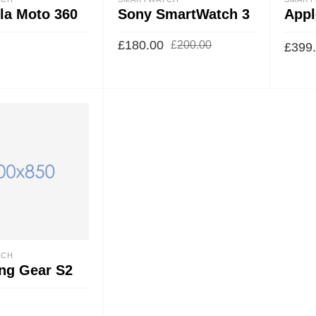
la Moto 360
Sony SmartWatch 3
Appl
£
180.00
£
200.00
£
399
TCH
g Gear S2