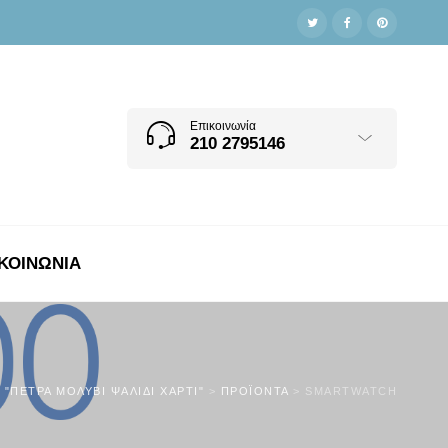
Επικοινωνία
210 2795146
ΚΟΙΝΩΝΊΑ
 "ΠΈΤΡΑ ΜΟΛΎΒΙ ΨΑΛΊΔΙ ΧΑΡΤΊ"
>
ΠΡΟΪΌΝΤΑ
>
SMARTWATCH