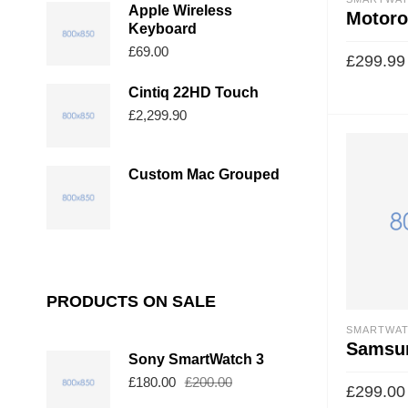
Apple Wireless
Motoro
Keyboard
£
69.00
£
299.99
Cintiq 22HD Touch
£
2,299.90
Custom Mac Grouped
PRODUCTS ON SALE
SMARTWA
Samsun
Sony SmartWatch 3
£
180.00
£
200.00
£
299.00