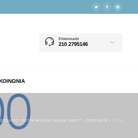
Επικοινωνία
210 2795146
ΚΟΙΝΩΝΊΑ
ΙΟΠΩΛΕΊΟ "ΠΈΤΡΑ ΜΟΛΎΒΙ ΨΑΛΊΔΙ ΧΑΡΤΊ"
>
ΠΡΟΪΌΝΤΑ
>
OS X