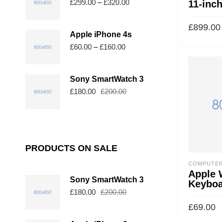
£
299.00
–
£
320.00
11-inc
£
899.00
Apple iPhone 4s
£
60.00
–
£
160.00
Sony SmartWatch 3
£
180.00
£
200.00
PRODUCTS ON SALE
COMPUTER
Apple 
Sony SmartWatch 3
Keyboa
£
180.00
£
200.00
£
69.00