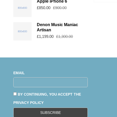
Apple iPhone 6
£
850.00
£
900.00
Denon Music Maniac
Artisan
£
1,199.00
£
1,300.00
EMAIL
BY CONTINUING, YOU ACCEPT THE
PRIVACY POLICY