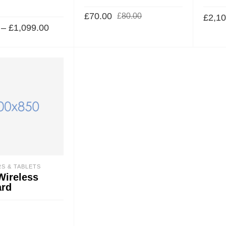
h
£
70.00
£
80.00
£
2,10
–
£
1,099.00
S & TABLETS
Wireless
rd