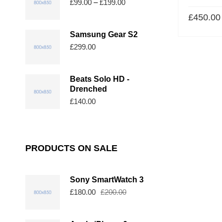
£
99.00
–
£
199.00
£
450.00
Samsung Gear S2
£
299.00
Beats Solo HD -
Drenched
£
140.00
PRODUCTS ON SALE
Sony SmartWatch 3
£
180.00
£
200.00