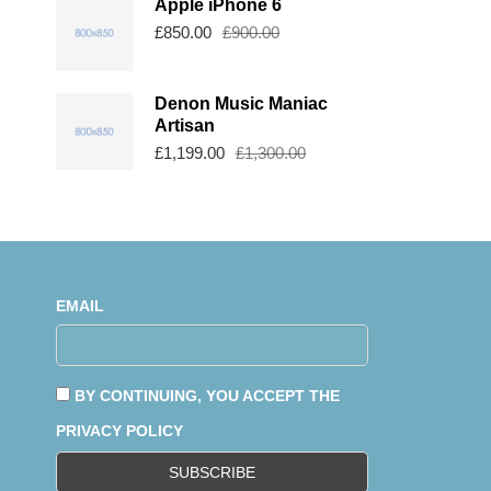
Apple iPhone 6
£
850.00
£
900.00
Denon Music Maniac
Artisan
£
1,199.00
£
1,300.00
EMAIL
BY CONTINUING, YOU ACCEPT THE
PRIVACY POLICY