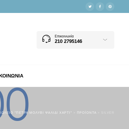
Επικοινωνία
210 2795146
ΚΟΙΝΩΝΊΑ
ΠΩΛΕΊΟ "ΠΈΤΡΑ ΜΟΛΎΒΙ ΨΑΛΊΔΙ ΧΑΡΤΊ"
>
ΠΡΟΪΌΝΤΑ
>
SILVER